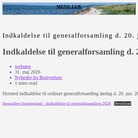
Skip
MENU
LUK
to
STENODDEN SOMMERLAND
content
Indkaldelse til generalforsamling d. 20.
Indkaldelse til generalforsamling d. 
Post
websten
author:
Post
31. maj 2026
published:
Post
Nyheder fra Bestyrelsen
category:
Reading
1 mins read
time:
Hermed indkaldelse til ordinær generalforsamling lørdag d. 20. jun. 2
Stenodden Sommerland – Indkaldelse til generalforsamling 2026
Download