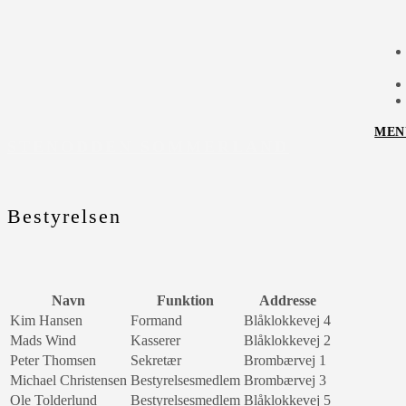
MEN
STENODDEN SOMMERLAND
Bestyrelsen
Navn
Funktion
Addresse
Kim Hansen
Formand
Blåklokkevej 4
Mads Wind
Kasserer
Blåklokkevej 2
Peter Thomsen
Sekretær
Brombærvej 1
Michael Christensen
Bestyrelsesmedlem
Brombærvej 3
Ole Tolderlund
Bestyrelsesmedlem
Blåklokkevej 5