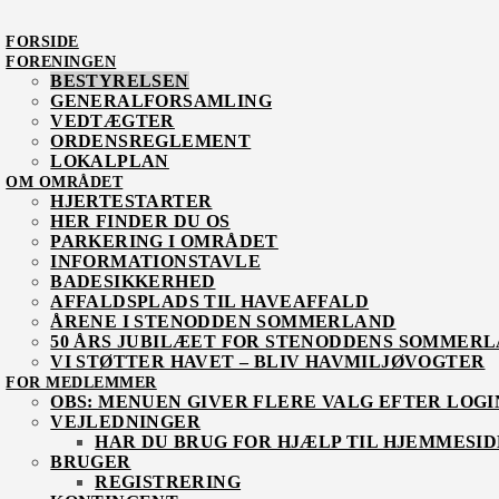
FORSIDE
FORENINGEN
BESTYRELSEN
GENERALFORSAMLING
VEDTÆGTER
ORDENSREGLEMENT
LOKALPLAN
OM OMRÅDET
HJERTESTARTER
HER FINDER DU OS
PARKERING I OMRÅDET
INFORMATIONSTAVLE
BADESIKKERHED
AFFALDSPLADS TIL HAVEAFFALD
ÅRENE I STENODDEN SOMMERLAND
50 ÅRS JUBILÆET FOR STENODDENS SOMMER
VI STØTTER HAVET – BLIV HAVMILJØVOGTER
FOR MEDLEMMER
OBS: MENUEN GIVER FLERE VALG EFTER LOGI
VEJLEDNINGER
HAR DU BRUG FOR HJÆLP TIL HJEMMESID
BRUGER
REGISTRERING