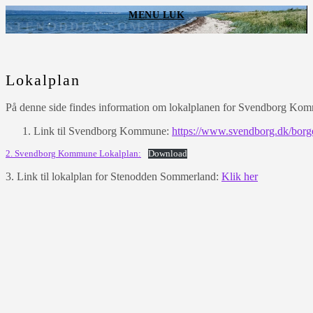
Skip
MENU
LUK
to
STENODDEN SOMMERLAND
content
Lokalplan
På denne side findes information om lokalplanen for Svendborg K
Link til Svendborg Kommune:
https://www.svendborg.dk/borge
2. Svendborg Kommune Lokalplan:
Download
3. Link til lokalplan for Stenodden Sommerland:
Klik her