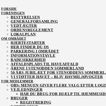
FORSIDE
FORENINGEN
BESTYRELSEN
GENERALFORSAMLING
VEDTÆGTER
ORDENSREGLEMENT
LOKALPLAN
OM OMRÅDET
HJERTESTARTER
HER FINDER DU OS
PARKERING I OMRÅDET
INFORMATIONSTAVLE
BADESIKKERHED
AFFALDSPLADS TIL HAVEAFFALD
ÅRENE I STENODDEN SOMMERLAND
50 ÅRS JUBILÆET FOR STENODDENS SOMMER
VI STØTTER HAVET – BLIV HAVMILJØVOGTER
FOR MEDLEMMER
OBS: MENUEN GIVER FLERE VALG EFTER LOGI
VEJLEDNINGER
HAR DU BRUG FOR HJÆLP TIL HJEMMESID
BRUGER
REGISTRERING