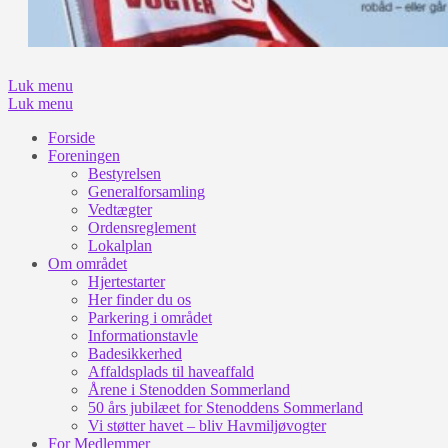
Luk menu
Luk menu
Forside
Foreningen
Bestyrelsen
Generalforsamling
Vedtægter
Ordensreglement
Lokalplan
Om området
Hjertestarter
Her finder du os
Parkering i området
Informationstavle
Badesikkerhed
Affaldsplads til haveaffald
Årene i Stenodden Sommerland
50 års jubilæet for Stenoddens Sommerland
Vi støtter havet – bliv Havmiljøvogter
For Medlemmer