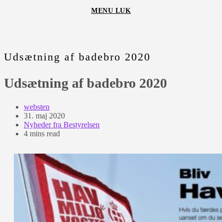
Skip
MENU
LUK
to
STENODDEN SOMMERLAND
content
Udsætning af badebro 2020
Udsætning af badebro 2020
Post
websten
author:
Post
31. maj 2020
published:
Post
Nyheder fra Bestyrelsen
category:
Reading
4 mins read
time: