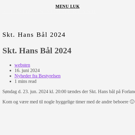
Skip
MENU
LUK
to
STENODDEN SOMMERLAND
content
Skt. Hans Bål 2024
Skt. Hans Bål 2024
Post
websten
author:
Post
16. juni 2024
published:
Post
Nyheder fra Bestyrelsen
category:
Reading
1 mins read
time:
Søndag d. 23. jun. 2024 kl. 20:00 tændes der Skt. Hans bål på Forlan
Kom og være med til nogle hyggelige timer med de andre beboere 🙂