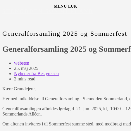
Skip
MENU
LUK
to
STENODDEN SOMMERLAND
content
Generalforsamling 2025 og Sommerfest
Generalforsamling 2025 og Sommerf
Post
websten
author:
Post
25. maj 2025
published:
Post
Nyheder fra Bestyrelsen
category:
Reading
2 mins read
time:
Kære Grundejere,
Hermed indkaldelse til Generalforsamling i Stenodden Sommerland, og
Generalforsamlingen afholdes lørdag d. 21. jun. 2025, kl,. 10:00 – 12:
Sommerlands Alléen.
Om aftenen inviteres i til Sommerfest samme sted, med medbragt mad